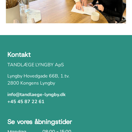
Kontakt
TANDLÆGE LYNGBY ApS
Lyngby Hovedgade 66B, 1.tv.
2800 Kongens Lyngby
info@tandlaege-lyngby.dk
+45 45 87 22 61
Se vores åbningstider
Mandag
08:00 - 15:00